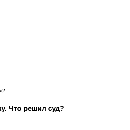
уд?
у. Что решил суд?