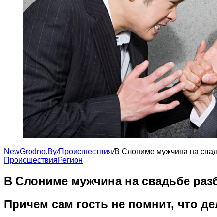
NewGrodno.By
/
Происшествия
/
В Слониме мужчина на свадь
Происшествия
Регион
В Слониме мужчина на свадьбе разб
Причем сам гость не помнит, что де