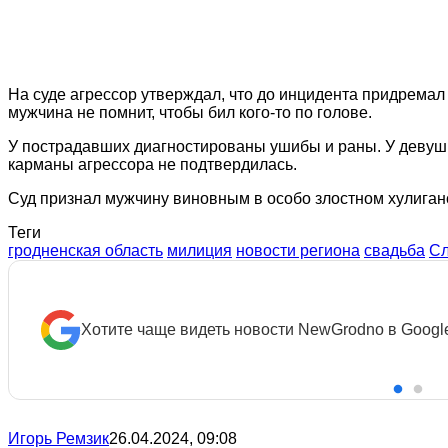
На суде агрессор утверждал, что до инцидента придремал 
мужчина не помнит, чтобы бил кого-то по голове.
У пострадавших диагностированы ушибы и раны. У девушки
карманы агрессора не подтвердилась.
Суд признал мужчину виновным в особо злостном хулиганс
Теги
гродненская область
милиция
новости региона
свадьба
С
Хотите чаще видеть новости NewGrodno в Googl
Игорь Ремзик
26.04.2024, 09:08