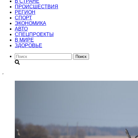
В СТРАНЕ
ПРОИСШЕСТВИЯ
РЕГИОН
CПОРТ
ЭКОНОМИКА
АВТО
СПЕЦПРОЕКТЫ
В МИРЕ
ЗДОРОВЬЕ
Поиск