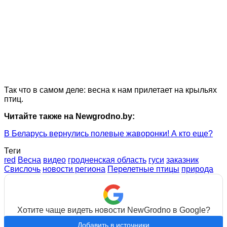
Так что в самом деле: весна к нам прилетает на крыльях
птиц.
Читайте также на Newgrodno.by:
В Беларусь вернулись полевые жаворонки! А кто еще?
Теги
red
Весна
видео
гродненская область
гуси
заказник
Свислочь
новости региона
Перелетные птицы
природа
Хотите чаще видеть новости NewGrodno в Google?
Добавить в источники