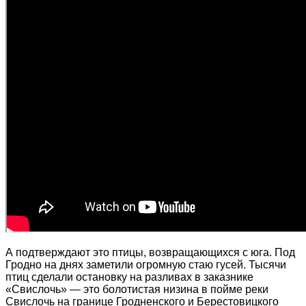
А подтверждают это птицы, возвращающихся с юга. Под
Гродно на днях заметили огромную стаю гусей. Тысячи
птиц сделали остановку на разливах в заказнике
«Свислочь» — это болотистая низина в пойме реки
Свислочь на границе Гродненского и Берестовицкого