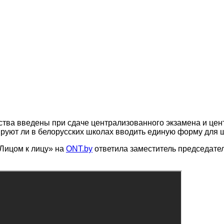
ства введены при сдаче централизованного экзамена и це
руют ли в белорусских школах вводить единую форму для 
«Лицом к лицу» на
ONT.by
ответила заместитель председате