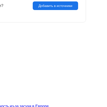
e?
З
Добавить в источники
сть из-за засухи в Европе