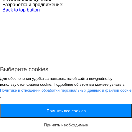
Разработка и продвижение:
Back to top button
Выберите cookies
Для обеспечения удобства пользователей сайта newgrodno.by
Авторизация
используются файлы cookie. Подробнее об этом вы можете узнать в
*
Политике в отношении обработки персональных данных и файлов cookie
.
*
Запомнить
Вход
Потеряли пароль ?
Принять все cookies
Авторизация
Генерация пароля
Принять необходимые