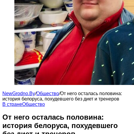
NewGrodno.By
/
Общество
/
От него осталась половина:
история белоруса, похудевшего без диет и тренеров
В стране
Общество
От него осталась половина:
история белоруса, похудевшего
без диет и тренеров