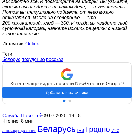
Абсолютно все. И посмотрите на цифры. Вы увидите,
сколько вы съедаете на самом деле, — и ужаснетесь.
Потом вы интуитивно поймете, от чего можно
отказаться: масло на сковородке — это
200 килокалорий, хлеб — 300. И когда вы увидите свой
суточный калораж, начнете искать рецепты с низкой
калорийностью.
Источник:
Onliner
Теги
белорус
похудение
рассказ
Хотите чаще видеть новости NewGrodno в Google?
Добавить в источники
Служба Новостей
09.07.2026, 19:18
Чтение: 8 мин.
Беларусь
Гродно
ГАИ
МЧС
Александр Лукашенко