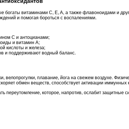
антиоксидантов
ые богаты витаминами C, E, A, а также флавоноидами и др
ждений и помогая бороться с воспалениями.
мином C и антоцианами;
оиды и витамин A;
ой кислоты и железа;
ов и поддерживают водный баланс.
ки, велопрогулки, плавание, йога на свежем воздухе. Физи
коряет обмен веществ, способствует активации иммунных к
ть переутомление, которое, напротив, ослабит защитные с