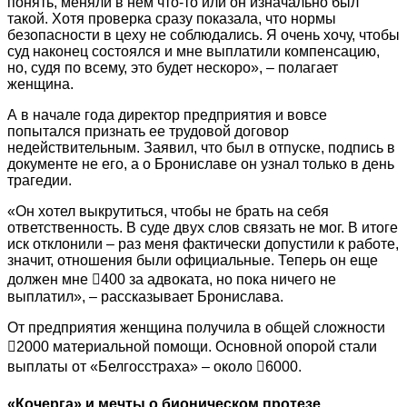
понять, меняли в нем что-то или он изначально был
такой. Хотя проверка сразу показала, что нормы
безопасности в цеху не соблюдались. Я очень хочу, чтобы
суд наконец состоялся и мне выплатили компенсацию,
но, судя по всему, это будет нескоро», – полагает
женщина.
А в начале года директор предприятия и вовсе
попытался признать ее трудовой договор
недействительным. Заявил, что был в отпуске, подпись в
документе не его, а о Брониславе он узнал только в день
трагедии.
«Он хотел выкрутиться, чтобы не брать на себя
ответственность. В суде двух слов связать не мог. В итоге
иск отклонили – раз меня фактически допустили к работе,
значит, отношения были официальные. Теперь он еще
должен мне 400 за адвоката, но пока ничего не
выплатил», – рассказывает Бронислава.
От предприятия женщина получила в общей сложности
2000 материальной помощи. Основной опорой стали
выплаты от «Белгосстраха» – около 6000.
«Кочерга» и мечты о бионическом протезе