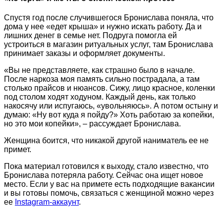
Спустя год после случившегося Бронислава поняла, что
дома у нее «едет крыша» и нужно искать работу. Да и
лишних денег в семье нет. Подруга помогла ей
устроиться в магазин ритуальных услуг, там Бронислава
принимает заказы и оформляет документы.
«Вы не представляете, как страшно было в начале.
После наркоза моя память сильно пострадала, а там
столько прайсов и нюансов. Сижу, лицо красное, коленки
под столом ходят ходуном. Каждый день, как только
накосячу или испугаюсь, «увольняюсь». А потом остыну и
думаю: «Ну вот куда я пойду?» Хоть работаю за копейки,
но это мои копейки», – рассуждает Бронислава.
Женщина боится, что никакой другой наниматель ее не
примет.
Пока материал готовился к выходу, стало известно, что
Бронислава потеряла работу. Сейчас она ищет новое
место. Если у вас на примете есть подходящие вакансии
и вы готовы помочь, связаться с женщиной можно через
ее
Instagram-аккаунт
.