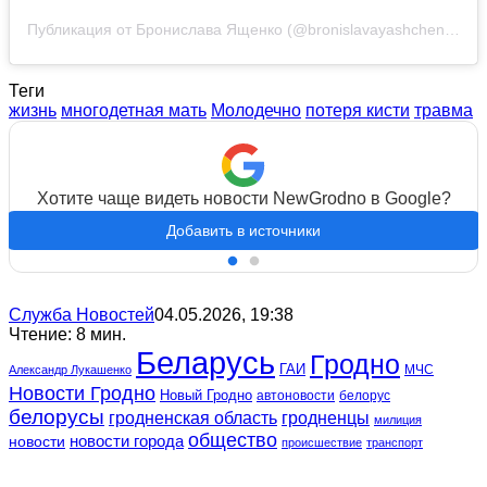
Публикация от Бронислава Ященко (@bronislavayashchenko)
Теги
жизнь
многодетная мать
Молодечно
потеря кисти
травма
Хотите чаще видеть новости NewGrodno в Google?
Добавить в источники
Служба Новостей
04.05.2026, 19:38
Чтение: 8 мин.
Беларусь
Гродно
ГАИ
МЧС
Александр Лукашенко
Новости Гродно
Новый Гродно
автоновости
белорус
белорусы
гродненская область
гродненцы
милиция
общество
новости
новости города
происшествие
транспорт