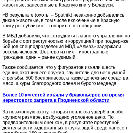
животные, занесенные в Красную книгу Беларуси.
«В результате (охоты – Sputnik) незаконно добывались
дикие животные, в том числе включенные в Красную
книгу республики», – говорится в сообщении.
В МВД добавили, что сотрудники главного управления по
борьбе с оргпреступностью и коррупцией при поддержке
бойцов спецподразделения МВД «Алмаз» задержали
восемь человек. Шестеро из них – иностранные
граждане, один – ранее судимый.
Также сообщается, что у фигурантов изъяли шесть
единиц охотничьего оружия, глушители для бесшумной
стрельбы, 500 боеприпасов, а также денежные средства,
мясо, шкуры благородного оленя и бурого медведя.
Более 10 км сетей изъяли у браконьеров во время
нерестового запрета в Гродненской области
За незаконную охоту, которая повлекла ущерб в особо
крупном размере, возбуждено уголовное дело. По
предварительным оценкам, в результате преступной
деятельности задержанных окружающей среде нанесен