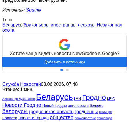
вред более 150 тысяч рублей.
Источник:
Sputnik
Теги
Беларусь
браконьеры
иностранцы
лесхозы
Незаконная
охота
Хотите чаще видеть новости NewGrodno в Google?
Добавить в источники
Служба Новостей
03.06.2026, 07:48
Чтение: 1 мин.
Беларусь
Гродно
ГАИ
МЧС
Александр Лукашенко
Новости Гродно
Новый Гродно
автоновости
белорус
белорусы
гродненская область
гродненцы
милиция
общество
новости
новости города
происшествие
транспорт