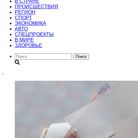
В СТРАНЕ
ПРОИСШЕСТВИЯ
РЕГИОН
CПОРТ
ЭКОНОМИКА
АВТО
СПЕЦПРОЕКТЫ
В МИРЕ
ЗДОРОВЬЕ
Поиск