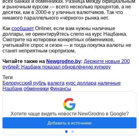
всех банках и обменниках. Разница между официальным
и рыночным курсом — всего несколько процентов, а не
десятки, как в 2000-е у уличных валютчиков. Так что
никакого параллельного «чёрного» рынка нет.
Как
сообщает
Onliner, если вам нужны наличные
доллары, не ориентируйтесь слепо на курс Нацбанка.
Смотрите на котировки конкретных обменников,
учитывайте спрос и сезон — и тогда покупка валюты не
станет неприятным сюрпризом.
Читайте также на
Newgrodno.by
:
Держите новые 200
рублей: Нацбанк показал обновлённую купюру
Теги
Белорусский рубль
валюта
курс доллара
наличные
Нацбанк
обменники
Финансы
Хотите чаще видеть новости NewGrodno в Google?
Добавить в источники