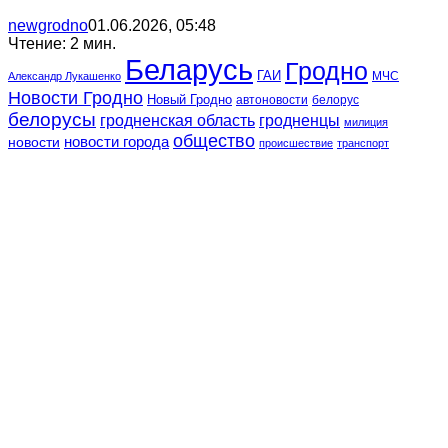
newgrodno
01.06.2026, 05:48
Чтение: 2 мин.
Беларусь
Гродно
ГАИ
МЧС
Александр Лукашенко
Новости Гродно
Новый Гродно
автоновости
белорус
белорусы
гродненская область
гродненцы
милиция
общество
новости
новости города
происшествие
транспорт