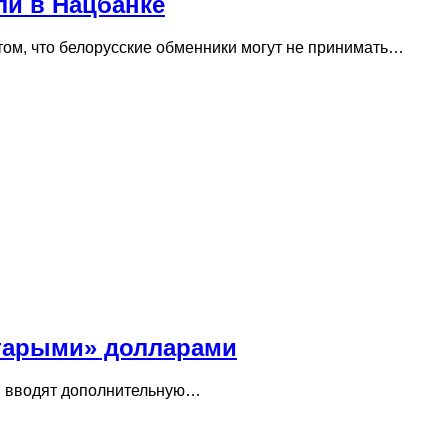
ли в Нацбанке
том, что белорусские обменники могут не принимать…
«старыми» долларами
ки вводят дополнительную…