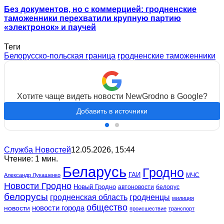
Без документов, но с коммерцией: гродненские
таможенники перехватили крупную партию
«электронок» и паучей
Теги
Белорусско-польская граница
гродненские таможенники
Хотите чаще видеть новости NewGrodno в Google?
Добавить в источники
Служба Новостей
12.05.2026, 15:44
Чтение: 1 мин.
Беларусь
Гродно
ГАИ
МЧС
Александр Лукашенко
Новости Гродно
Новый Гродно
автоновости
белорус
белорусы
гродненская область
гродненцы
милиция
общество
новости
новости города
происшествие
транспорт