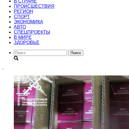
В СТРАНЕ
ПРОИСШЕСТВИЯ
РЕГИОН
CПОРТ
ЭКОНОМИКА
АВТО
СПЕЦПРОЕКТЫ
В МИРЕ
ЗДОРОВЬЕ
Поиск