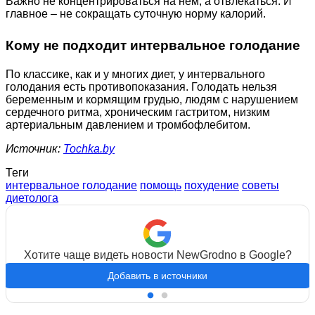
Важно не концентрироваться на нем, а отвлекаться. И
главное – не сокращать суточную норму калорий.
Кому не подходит интервальное голодание
По классике, как и у многих диет, у интервального
голодания есть противопоказания. Голодать нельзя
беременным и кормящим грудью, людям с нарушением
сердечного ритма, хроническим гастритом, низким
артериальным давлением и тромбофлебитом.
Источник:
Tochka.by
Теги
интервальное голодание
помощь
похудение
советы
диетолога
Хотите чаще видеть новости NewGrodno в Google?
Добавить в источники