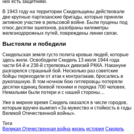
них есть защитники.
В 1943 году на территории Скидельщины действовали
две крупные партизанские бригады, которые приняли
активное участие в рельсовой войне. Были пущены под
откос десятки эшелонов, разобраны километры
железнодорожных путей, повреждены линии связи.
Выстояли и победили
Скидельская земля густо полита кровью людей, которые
здесь жили. Освободили Скидель 13 июля 1944 года
части 64-й и 238-й стрелковых дивизий РККА. Накануне
разгорелся страшный бой. Несколько раз советские
бойцы переходили от атак к контратакам, бросались в
рукопашную. В том ночном бою гитлеровцы потеряли
десятки единиц боевой техники и порядка 700 человек.
Немалыми были потери и с нашей стороны…
Уже в мирное время Скидель оказался в числе городов,
которым вручен вымпел «За мужество и стойкость в годы
Великой Отечественной войны».
Теги
Великая Отечественная война
жизнь
история
Скидель