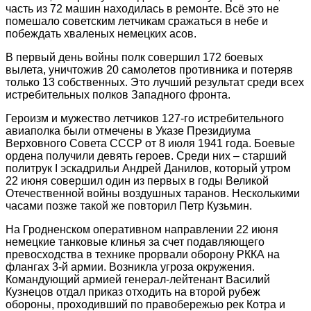
часть из 72 машин находилась в ремонте. Всё это не
помешало советским летчикам сражаться в небе и
побеждать хваленых немецких асов.
В первый день войны полк совершил 172 боевых
вылета, уничтожив 20 самолетов противника и потеряв
только 13 собственных. Это лучший результат среди всех
истребительных полков Западного фронта.
Героизм и мужество летчиков 127-го истребительного
авиаполка были отмечены в Указе Президиума
Верховного Совета СССР от 8 июля 1941 года. Боевые
ордена получили девять героев. Среди них – старший
политрук I эскадрильи Андрей Данилов, который утром
22 июня совершил один из первых в годы Великой
Отечественной войны воздушных таранов. Несколькими
часами позже такой же повторил Петр Кузьмин.
На Гродненском оперативном направлении 22 июня
немецкие танковые клинья за счет подавляющего
превосходства в технике прорвали оборону РККА на
флангах 3-й армии. Возникла угроза окружения.
Командующий армией генерал-лейтенант Василий
Кузнецов отдал приказ отходить на второй рубеж
обороны, проходивший по правобережью рек Котра и