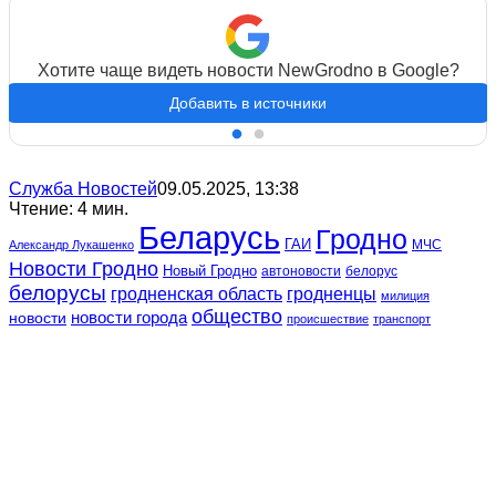
Хотите чаще видеть новости NewGrodno в Google?
Добавить в источники
Служба Новостей
09.05.2025, 13:38
Чтение: 4 мин.
Беларусь
Гродно
ГАИ
МЧС
Александр Лукашенко
Новости Гродно
Новый Гродно
автоновости
белорус
белорусы
гродненская область
гродненцы
милиция
общество
новости
новости города
происшествие
транспорт