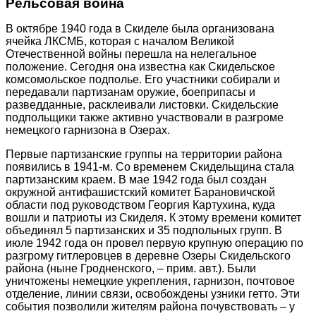
Рельсовая война
В октябре 1940 года в Скиделе была организована
ячейка ЛКСМБ, которая с началом Великой
Отечественной войны перешла на нелегальное
положение. Сегодня она известна как Скидельское
комсомольское подполье. Его участники собирали и
передавали партизанам оружие, боеприпасы и
разведданные, расклеивали листовки. Скидельские
подпольщики также активно участвовали в разгроме
немецкого гарнизона в Озерах.
Первые партизанские группы на территории района
появились в 1941-м. Со временем Скидельщина стала
партизанским краем. В мае 1942 года был создан
окружной антифашистский комитет Барановичской
области под руководством Георгия Картухина, куда
вошли и патриоты из Скиделя. К этому времени комитет
объединял 5 партизанских и 35 подпольных групп. В
июле 1942 года он провел первую крупную операцию по
разгрому гитлеровцев в деревне Озеры Скидельского
района (ныне Гродненского, – прим. авт.). Были
уничтожены немецкие укрепления, гарнизон, почтовое
отделение, линии связи, освобождены узники гетто. Эти
события позволили жителям района почувствовать – у