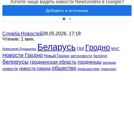
Хотите чаще видеть новости NewGrodno в Google?
Добавить в источники
Служба Новостей
28.05.2026, 17:18
Чтение: 1 мин.
Беларусь
Гродно
ГАИ
МЧС
Александр Лукашенко
Новости Гродно
Новый Гродно
автоновости
белорус
белорусы
гродненская область
гродненцы
милиция
общество
новости
новости города
происшествие
транспорт