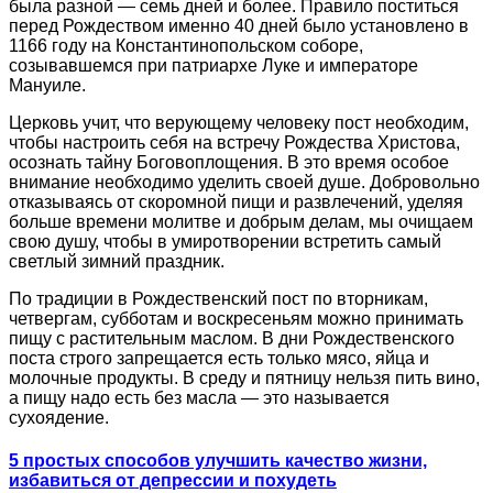
была разной — семь дней и более. Правило поститься
перед Рождеством именно 40 дней было установлено в
1166 году на Константинопольском соборе,
созывавшемся при патриархе Луке и императоре
Мануиле.
Церковь учит, что верующему человеку пост необходим,
чтобы настроить себя на встречу Рождества Христова,
осознать тайну Боговоплощения. В это время особое
внимание необходимо уделить своей душе. Добровольно
отказываясь от скоромной пищи и развлечений, уделяя
больше времени молитве и добрым делам, мы очищаем
свою душу, чтобы в умиротворении встретить самый
светлый зимний праздник.
По традиции в Рождественский пост по вторникам,
четвергам, субботам и воскресеньям можно принимать
пищу с растительным маслом. В дни Рождественского
поста строго запрещается есть только мясо, яйца и
молочные продукты. В среду и пятницу нельзя пить вино,
а пищу надо есть без масла — это называется
сухоядение.
5 простых способов улучшить качество жизни,
избавиться от депрессии и похудеть