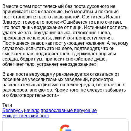
Вместе с тем пост телесный без поста духовного не
приближает нас к спасению. Без молитвы и покаяния
пост становится всего лишь диетой. Святитель Иоанн
Златоуст говорил о посте: «Ошибается тот, кто считает,
что пост лишь воздержание от пищи. Истинный пост есть
удаление зла, обуздание языка, отложение гнева,
прекращение клеветы, лжи и клятвопреступления.
Постящиеся знают, как пост укрощает желания. А те, кому
случалось испытать это на деле, подтвердят, что он
смягчает нрав, подавляет гнев, сдерживает порывы
сердца, бодрит ум, приносит спокойствие душе,
облегчает тело, устраняет невоздержание».
В дни поста верующему рекомендуется отказаться от
посещения увеселительных заведений, просмотра
развлекательных фильмов и телепередач, бесполезных
разговоров, анекдотов. Кроме того, не следует забывать
и о благотворительности.-
Теги
Беларусь
начало
православные верующие
Рождественский пост