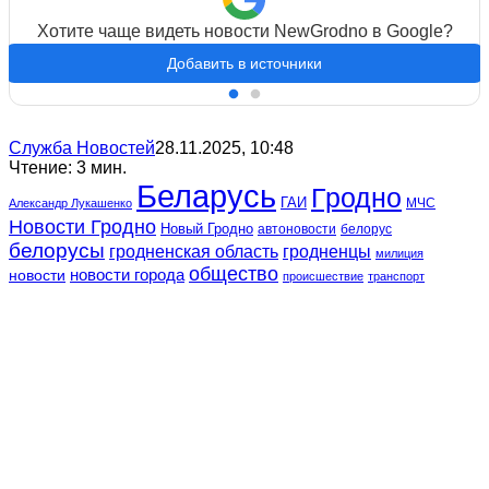
Хотите чаще видеть новости NewGrodno в Google?
Добавить в источники
Служба Новостей
28.11.2025, 10:48
Чтение: 3 мин.
Беларусь
Гродно
ГАИ
МЧС
Александр Лукашенко
Новости Гродно
Новый Гродно
автоновости
белорус
белорусы
гродненская область
гродненцы
милиция
общество
новости
новости города
происшествие
транспорт