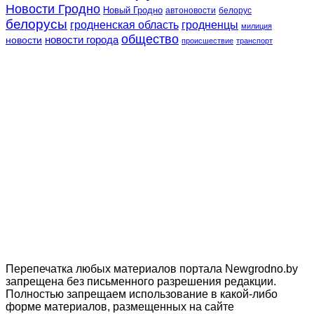
Новости Гродно
Новый Гродно
автоновости
белорус
белорусы
гродненская область
гродненцы
милиция
общество
новости
новости города
происшествие
транспорт
Перепечатка любых материалов портала Newgrodno.by
запрещена без письменного разрешения редакции.
Полностью запрещаем использование в какой-либо
форме материалов, размещенных на сайте