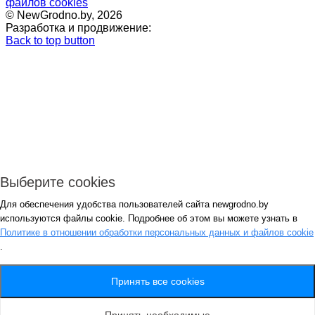
файлов cookies
© NewGrodno.by, 2026
Разработка и продвижение:
Back to top button
Выберите cookies
Для обеспечения удобства пользователей сайта newgrodno.by
Авторизация
используются файлы cookie. Подробнее об этом вы можете узнать в
*
Политике в отношении обработки персональных данных и файлов cookie
.
*
Запомнить
Вход
Потеряли пароль ?
Принять все cookies
Авторизация
Генерация пароля