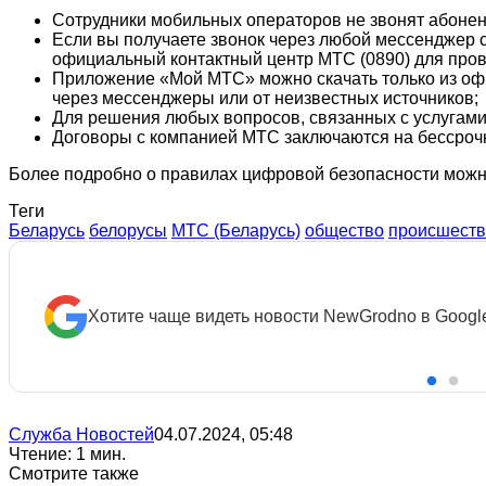
Сотрудники мобильных операторов не звонят абонен
Если вы получаете звонок через любой мессенджер с
официальный контактный центр МТС (0890) для про
Приложение «Мой МТС» можно скачать только из офи
через мессенджеры или от неизвестных источников;
Для решения любых вопросов, связанных с услугами
Договоры с компанией МТС заключаются на бессрочн
Более подробно о правилах цифровой безопасности мож
Теги
Беларусь
белорусы
МТС (Беларусь)
общество
происшеств
Хотите чаще видеть новости NewGrodno в Googl
Служба Новостей
04.07.2024, 05:48
Чтение: 1 мин.
Смотрите также