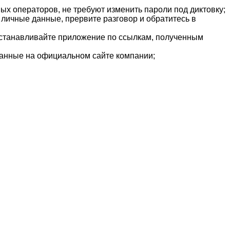
х операторов, не требуют изменить пароли под диктовку;
личные данные, прервите разговор и обратитесь в
 устанавливайте приложение по ссылкам, полученным
занные на официальном сайте компании;
наете новость? Пишите в наш Telegram-bot.