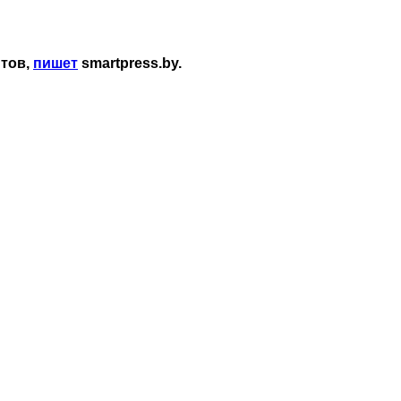
нтов,
пишет
smartpress.by.