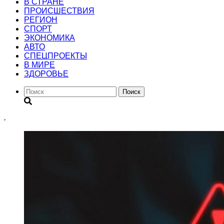
В СТРАНЕ
ПРОИСШЕСТВИЯ
РЕГИОН
CПОРТ
ЭКОНОМИКА
АВТО
СПЕЦПРОЕКТЫ
В МИРЕ
ЗДОРОВЬЕ
Поиск