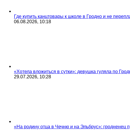
Где купить канцтовары к школе в Гродно и не переп
06.08.2026, 10:18
«Хотела вложиться в сутки»: девушка гуляла по Грод
29.07.2026, 10:28
«На родину отца в Чечню и на Эльбрус»: гродненец п