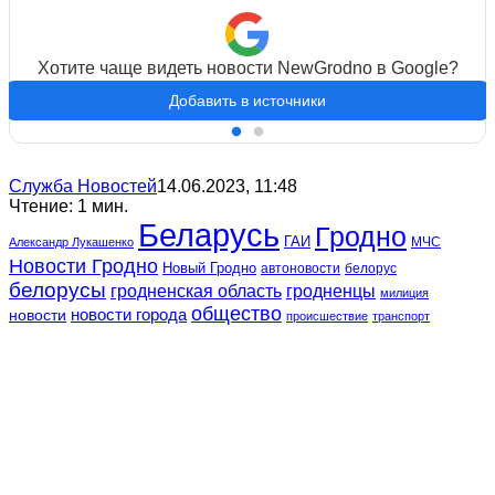
Хотите чаще видеть новости NewGrodno в Google?
Добавить в источники
Служба Новостей
14.06.2023, 11:48
Чтение: 1 мин.
Беларусь
Гродно
ГАИ
МЧС
Александр Лукашенко
Новости Гродно
Новый Гродно
автоновости
белорус
белорусы
гродненская область
гродненцы
милиция
общество
новости
новости города
происшествие
транспорт