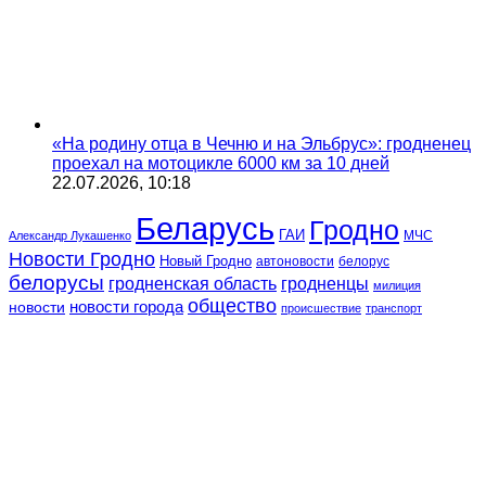
«На родину отца в Чечню и на Эльбрус»: гродненец
проехал на мотоцикле 6000 км за 10 дней
22.07.2026, 10:18
Беларусь
Гродно
ГАИ
МЧС
Александр Лукашенко
Новости Гродно
Новый Гродно
автоновости
белорус
белорусы
гродненская область
гродненцы
милиция
общество
новости
новости города
происшествие
транспорт