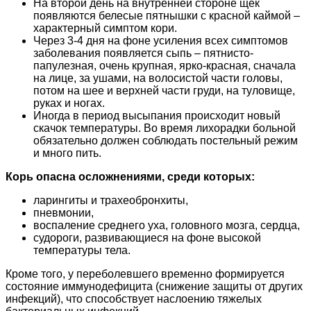
На второй день на внутренней стороне щёк
появляются белесые пятнышки с красной каймой –
характерный симптом кори.
Через 3-4 дня на фоне усиления всех симптомов
заболевания появляется сыпь – пятнисто-
папулезная, очень крупная, ярко-красная, сначала
на лице, за ушами, на волосистой части головы,
потом на шее и верхней части груди, на туловище,
руках и ногах.
Иногда в период высыпания происходит новый
скачок температуры. Во время лихорадки больной
обязательно должен соблюдать постельный режим
и много пить.
Корь опасна осложнениями, среди которых:
ларингиты и трахеобронхиты,
пневмонии,
воспаление среднего уха, головного мозга, сердца,
судороги, развивающиеся на фоне высокой
температуры тела.
Кроме того, у переболевшего временно формируется
состояние иммунодефицита (снижение защиты от других
инфекций), что способствует наслоению тяжелых