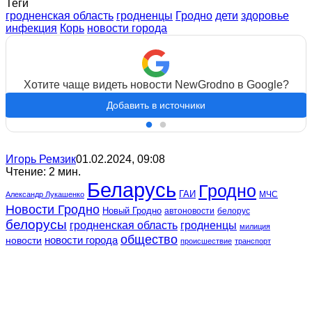
Теги
гродненская область
гродненцы
Гродно
дети
здоровье
инфекция
Корь
новости города
Хотите чаще видеть новости NewGrodno в Google?
Добавить в источники
Игорь Ремзик
01.02.2024, 09:08
Чтение: 2 мин.
Беларусь
Гродно
ГАИ
МЧС
Александр Лукашенко
Новости Гродно
Новый Гродно
автоновости
белорус
белорусы
гродненская область
гродненцы
милиция
общество
новости
новости города
происшествие
транспорт