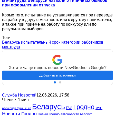
В Минтруда Беларуси назвали 5 типичных ошибок
при оформлении отпуска
Кроме того, испытание не устанавливается при переводе
на работу в другую местность или к другому нанимателю,
а также при приеме на работу по конкурсу или по
результатам выборов.
Теги
Беларусь
испытательный срок
категории работников
минтруда
Хотите чаще видеть новости NewGrodno в Google?
Добавить в источники
Служба Новостей
12.06.2026, 17:58
Чтение: 1 мин.
Беларусь
Гродно
ГАИ
МЧС
Александр Лукашенко
Новости Гродно
Новый Гродно
автоновости
белорус