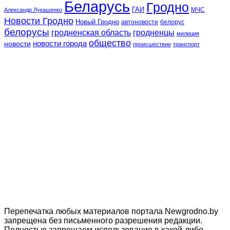
Беларусь
Гродно
ГАИ
МЧС
Александр Лукашенко
Новости Гродно
Новый Гродно
автоновости
белорус
белорусы
гродненская область
гродненцы
милиция
общество
новости
новости города
происшествие
транспорт
Перепечатка любых материалов портала Newgrodno.by
запрещена без письменного разрешения редакции.
Полностью запрещаем использование в какой-либо