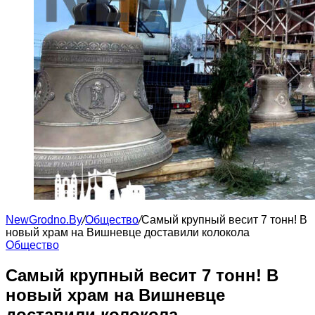
NewGrodno.By
/
Общество
/
Самый крупный весит 7 тонн! В
новый храм на Вишневце доставили колокола
Общество
Самый крупный весит 7 тонн! В
новый храм на Вишневце
доставили колокола