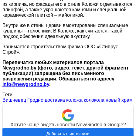
из кирпича, но фасады его в стиле Коложи отделываются
плинфой, а также украшаются камнями и специальной
керамической плиткой – майоликой.
Внутри же в стены церкви вмонтированы специальные
кувшины – голосники. В Коложе, как считается, такой
подход обеспечил идеальную акустику.
Занимается строительством фирма ООО «Стипрус
Строй».
Перепечатка любых материалов портала
Newgrodno.by (фото, видео, текст, другой фрагмент
публикации) запрещена без письменного
разрешения редакции. Обращаться по адресу
info@newgrodno.by
.
Теги
Вишневец
Гродно
доставка
коложа
колокола
новый храм
Хотите чаще видеть новости NewGrodno в Google?
Добавить в источники