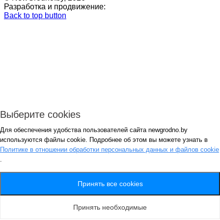
Разработка и продвижение:
Back to top button
Выберите cookies
Для обеспечения удобства пользователей сайта newgrodno.by
Авторизация
используются файлы cookie. Подробнее об этом вы можете узнать в
*
Политике в отношении обработки персональных данных и файлов cookie
.
*
Запомнить
Вход
Потеряли пароль ?
Принять все cookies
Авторизация
Генерация пароля
Принять необходимые
Получить новый пароль