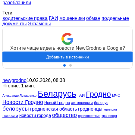
разоблачили
Теги
водительские права
ГАИ
мошенники
обман
поддельные
документы
Экзамены
Хотите чаще видеть новости NewGrodno в Google?
Добавить в источники
newgrodno
10.02.2026, 08:38
Чтение: 1 мин.
Беларусь
Гродно
ГАИ
МЧС
Александр Лукашенко
Новости Гродно
Новый Гродно
автоновости
белорус
белорусы
гродненская область
гродненцы
милиция
общество
новости
новости города
происшествие
транспорт