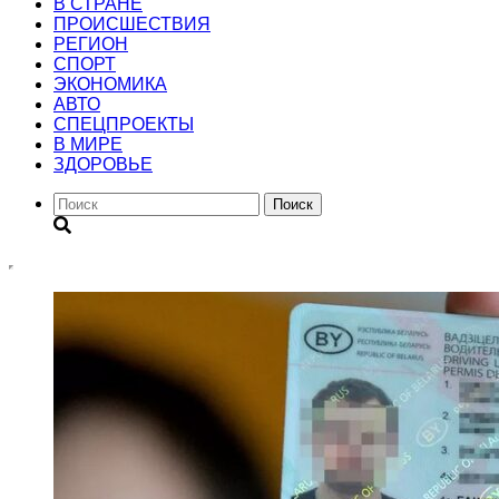
В СТРАНЕ
ПРОИСШЕСТВИЯ
РЕГИОН
CПОРТ
ЭКОНОМИКА
АВТО
СПЕЦПРОЕКТЫ
В МИРЕ
ЗДОРОВЬЕ
Поиск