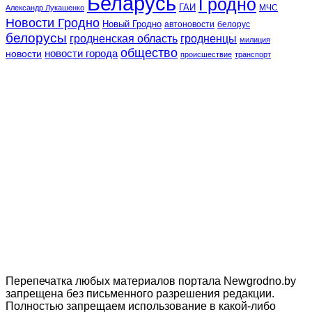
Беларусь
Гродно
ГАИ
МЧС
Александр Лукашенко
Новости Гродно
Новый Гродно
автоновости
белорус
белорусы
гродненская область
гродненцы
милиция
общество
новости
новости города
происшествие
транспорт
Перепечатка любых материалов портала Newgrodno.by
запрещена без письменного разрешения редакции.
Полностью запрещаем использование в какой-либо