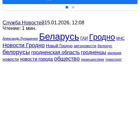
Служба Новостей
15.01.2026, 12:08
Чтение: 1 мин.
Беларусь
Гродно
ГАИ
МЧС
Александр Лукашенко
Новости Гродно
Новый Гродно
автоновости
белорус
белорусы
гродненская область
гродненцы
милиция
общество
новости
новости города
происшествие
транспорт