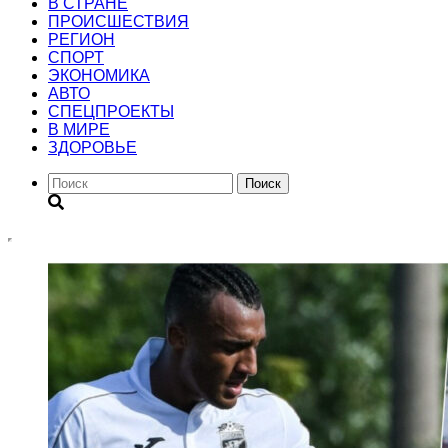
В СТРАНЕ
ПРОИСШЕСТВИЯ
РЕГИОН
CПОРТ
ЭКОНОМИКА
АВТО
СПЕЦПРОЕКТЫ
В МИРЕ
ЗДОРОВЬЕ
Поиск