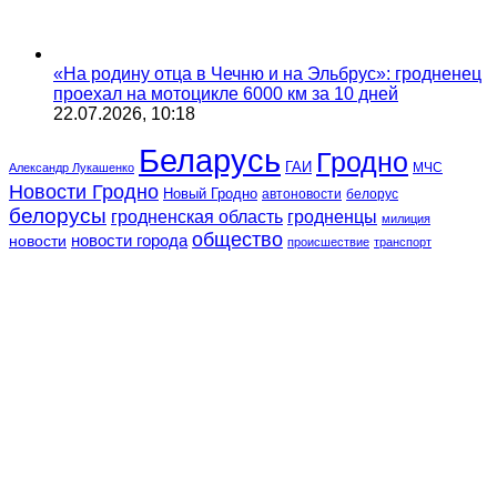
«На родину отца в Чечню и на Эльбрус»: гродненец
проехал на мотоцикле 6000 км за 10 дней
22.07.2026, 10:18
Беларусь
Гродно
ГАИ
МЧС
Александр Лукашенко
Новости Гродно
Новый Гродно
автоновости
белорус
белорусы
гродненская область
гродненцы
милиция
общество
новости
новости города
происшествие
транспорт