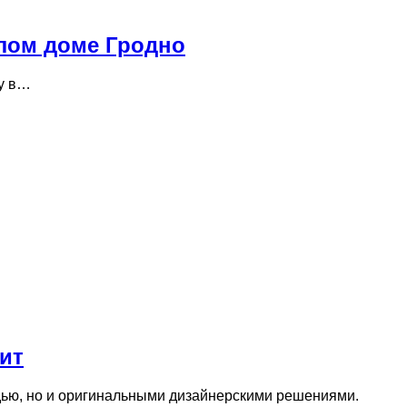
илом доме Гродно
ду в…
ит
адью, но и оригинальными дизайнерскими решениями.