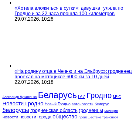
«Хотела вложиться в сутки»: девушка гуляла по
Гродно и за 22 часа прошла 100 километров
29.07.2026, 10:28
«На родину отца в Чечню и на Эльбрус»: гродненец
проехал на мотоцикле 6000 км за 10 дней
22.07.2026, 10:18
Беларусь
Гродно
ГАИ
МЧС
Александр Лукашенко
Новости Гродно
Новый Гродно
автоновости
белорус
белорусы
гродненская область
гродненцы
милиция
общество
новости
новости города
происшествие
транспорт