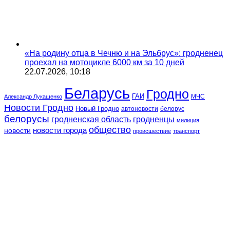
«На родину отца в Чечню и на Эльбрус»: гродненец
проехал на мотоцикле 6000 км за 10 дней
22.07.2026, 10:18
Беларусь
Гродно
ГАИ
МЧС
Александр Лукашенко
Новости Гродно
Новый Гродно
автоновости
белорус
белорусы
гродненская область
гродненцы
милиция
общество
новости
новости города
происшествие
транспорт