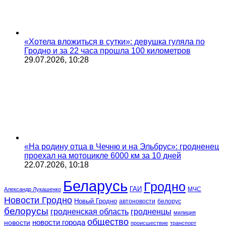
«Хотела вложиться в сутки»: девушка гуляла по
Гродно и за 22 часа прошла 100 километров
29.07.2026, 10:28
«На родину отца в Чечню и на Эльбрус»: гродненец
проехал на мотоцикле 6000 км за 10 дней
22.07.2026, 10:18
Беларусь
Гродно
ГАИ
МЧС
Александр Лукашенко
Новости Гродно
Новый Гродно
автоновости
белорус
белорусы
гродненская область
гродненцы
милиция
общество
новости
новости города
происшествие
транспорт