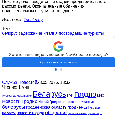
Пока же дело находится на стадии предварительного
рассмотрения. Окончательные обвинения
подозреваемым предъявят позднее.
Источник:
Tochka.by
Теги
белорус
задержание
Италия
пострадавшие
туристы
Хотите чаще видеть новости NewGrodno в Google?
Добавить в источники
Служба Новостей
28.05.2026, 13:32
Чтение: 1 мин.
Беларусь
Гродно
ГАИ
МЧС
Александр Лукашенко
Новости Гродно
Новый Гродно
автоновости
белорус
белорусы
гродненская область
гродненцы
милиция
общество
новости
новости города
происшествие
транспорт