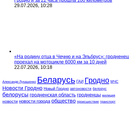
Гродно и за 22 часа прошла 100 километров
29.07.2026, 10:28
«На родину отца в Чечню и на Эльбрус»: гродненец
проехал на мотоцикле 6000 км за 10 дней
22.07.2026, 10:18
Беларусь
Гродно
ГАИ
МЧС
Александр Лукашенко
Новости Гродно
Новый Гродно
автоновости
белорус
белорусы
гродненская область
гродненцы
милиция
общество
новости
новости города
происшествие
транспорт