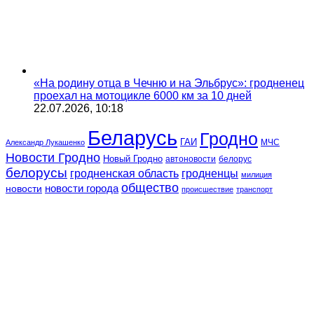
«На родину отца в Чечню и на Эльбрус»: гродненец
проехал на мотоцикле 6000 км за 10 дней
22.07.2026, 10:18
Беларусь
Гродно
ГАИ
МЧС
Александр Лукашенко
Новости Гродно
Новый Гродно
автоновости
белорус
белорусы
гродненская область
гродненцы
милиция
общество
новости
новости города
происшествие
транспорт