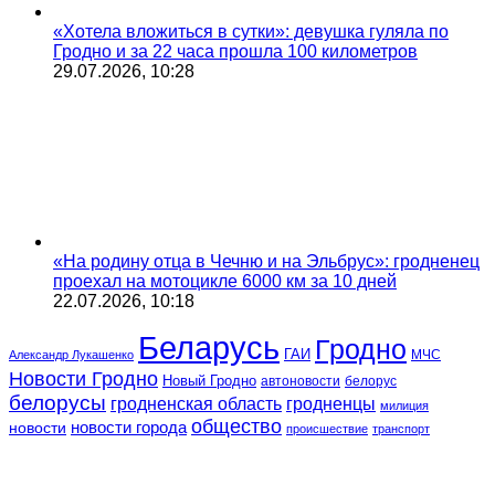
«Хотела вложиться в сутки»: девушка гуляла по
Гродно и за 22 часа прошла 100 километров
29.07.2026, 10:28
«На родину отца в Чечню и на Эльбрус»: гродненец
проехал на мотоцикле 6000 км за 10 дней
22.07.2026, 10:18
Беларусь
Гродно
ГАИ
МЧС
Александр Лукашенко
Новости Гродно
Новый Гродно
автоновости
белорус
белорусы
гродненская область
гродненцы
милиция
общество
новости
новости города
происшествие
транспорт