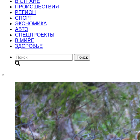
В СТРАНЕ
ПРОИСШЕСТВИЯ
РЕГИОН
CПОРТ
ЭКОНОМИКА
АВТО
СПЕЦПРОЕКТЫ
В МИРЕ
ЗДОРОВЬЕ
Поиск