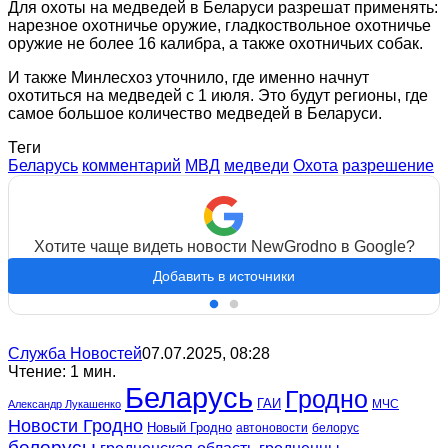
Для охоты на медведей в Беларуси разрешат применять:
нарезное охотничье оружие, гладкоствольное охотничье
оружие не более 16 калибра, а также охотничьих собак.
И также Минлесхоз уточнило, где именно начнут
охотиться на медведей с 1 июля. Это будут регионы, где
самое большое количество медведей в Беларуси.
Теги
Беларусь
комментарий
МВД
медведи
Охота
разрешение
Хотите чаще видеть новости NewGrodno в Google?
Добавить в источники
Служба Новостей
07.07.2025, 08:28
Чтение: 1 мин.
Беларусь
Гродно
ГАИ
МЧС
Александр Лукашенко
Новости Гродно
Новый Гродно
автоновости
белорус
белорусы
гродненская область
гродненцы