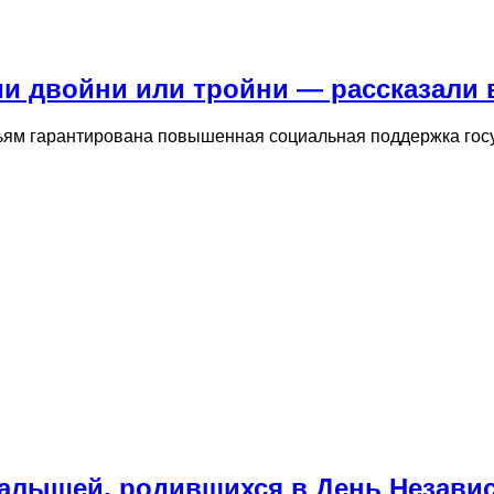
ии двойни или тройни — рассказали 
ьям гарантирована повышенная социальная поддержка госу
малышей, родившихся в День Незави