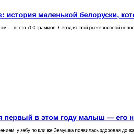
: история маленькой белоруски, кот
есом — всего 700 граммов. Сегодня этой рыжеволосой непо
я первый в этом году малыш — его 
дением: у зебу по кличке Земушка появилась здоровая доч