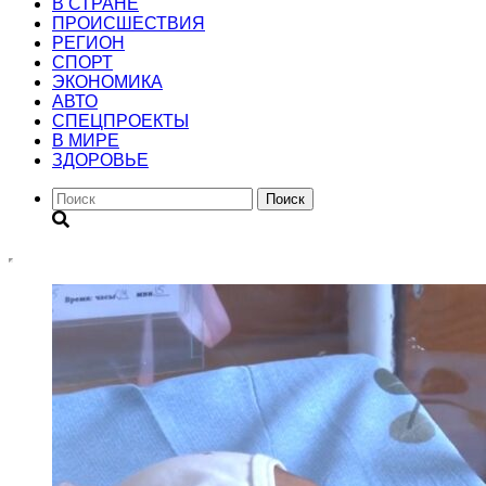
В СТРАНЕ
ПРОИСШЕСТВИЯ
РЕГИОН
CПОРТ
ЭКОНОМИКА
АВТО
СПЕЦПРОЕКТЫ
В МИРЕ
ЗДОРОВЬЕ
Поиск