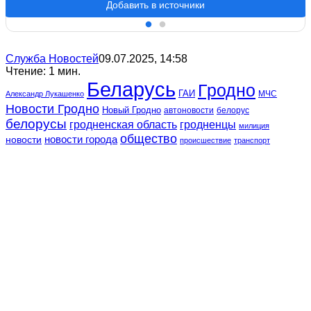
Добавить в источники
Служба Новостей
09.07.2025, 14:58
Чтение: 1 мин.
Беларусь
Гродно
ГАИ
МЧС
Александр Лукашенко
Новости Гродно
Новый Гродно
автоновости
белорус
белорусы
гродненская область
гродненцы
милиция
общество
новости
новости города
происшествие
транспорт