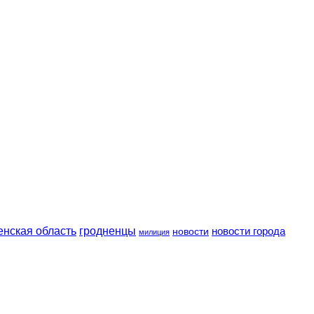
енская область
гродненцы
новости
новости города
милиция