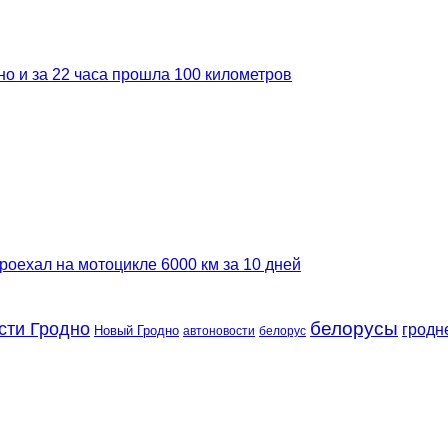
но и за 22 часа прошла 100 километров
роехал на мотоцикле 6000 км за 10 дней
сти Гродно
белорусы
гродн
Новый Гродно
автоновости
белорус