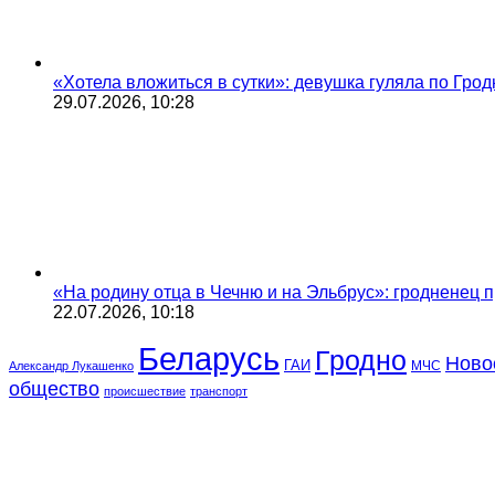
«Хотела вложиться в сутки»: девушка гуляла по Грод
29.07.2026, 10:28
«На родину отца в Чечню и на Эльбрус»: гродненец п
22.07.2026, 10:18
Беларусь
Гродно
Ново
ГАИ
МЧС
Александр Лукашенко
общество
происшествие
транспорт