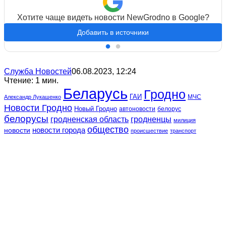
Хотите чаще видеть новости NewGrodno в Google?
Добавить в источники
Служба Новостей
06.08.2023, 12:24
Чтение: 1 мин.
Беларусь
Гродно
ГАИ
МЧС
Александр Лукашенко
Новости Гродно
Новый Гродно
автоновости
белорус
белорусы
гродненская область
гродненцы
милиция
общество
новости
новости города
происшествие
транспорт