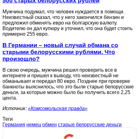
500 старых белорусских рублей
Мужчина подумал, что человек нуждается в помощи.
Неизвестный сказал, что у него закончился бензин и
предложил обменять евро на болгарскую валюту.
Водителю он дал купюру и уточнил, что она будет стоить
примерно 255 евро.
В Германии – новый случай обмана со
старыми белорусскими рублями. Что
произошло?
В свою очередь, мужчина решил проверить все в
интернете и пришел к выводу, что неизвестный не
обманывает и передал 80 евро. Позднее при проверке
банкноты выяснилось, что это были старые белорусские
деньги, за которые можно было бы получить всего 2,25
цента.
Источник:
«Комсомольская правда»
Теги
Германия
немец
обмен
старые белорусские деньги