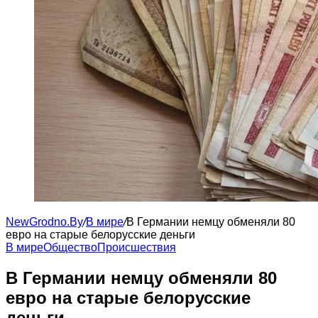
NewGrodno.By
/
В мире
/
В Германии немцу обменяли 80
евро на старые белорусские деньги
В мире
Общество
Происшествия
В Германии немцу обменяли 80
евро на старые белорусские
деньги