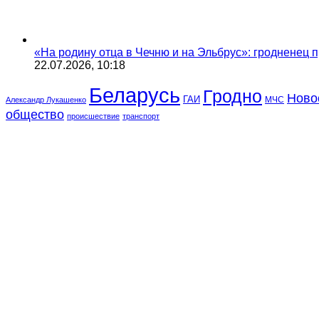
«На родину отца в Чечню и на Эльбрус»: гродненец п
22.07.2026, 10:18
Беларусь
Гродно
Ново
ГАИ
МЧС
Александр Лукашенко
общество
происшествие
транспорт