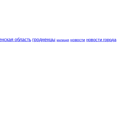
енская область
гродненцы
новости
новости города
милиция