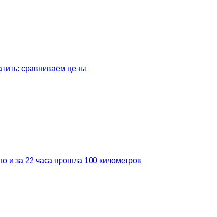
латить: сравниваем цены
но и за 22 часа прошла 100 километров