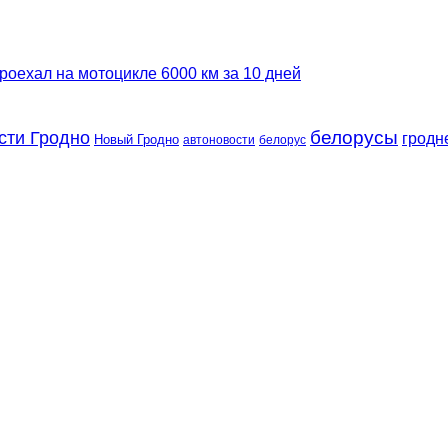
роехал на мотоцикле 6000 км за 10 дней
сти Гродно
белорусы
гродн
Новый Гродно
автоновости
белорус