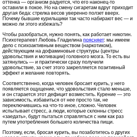
оттенка — организм радуется, что его наконец-то
оставили в покое. Но на смену сигаретам вдруг приходит
другая беда: стрелка весов уверенно ползет вверх.
Почему бывшие курильщики так часто набирают вес — и
можно ли этого избежать?
Чтобы разобраться, нужно понять, как работает никотин.
Психотерапевт Любовь Гладилина
поясняет
: мы имеем
дело с психоактивным веществом (наркотиком),
действующим на дофаминовые структуры (центры
удовольствия и мотивации) головного мозга. То есть вы
затянулись — и практически сразу получили
удовольствие, за счет этого закрепляется позитивный
эффект и желание повторять.
Соответственно, когда человек бросает курить, у него
появляется ощущение, что удовольствия стало меньше,
и он старается этот дефицит возместить. Курение — это
зависимость, избавиться от нее просто так, не
переключившись на что-то иное, сложно. Человек
испытывает стресс, а люди, которые склонны стресс
«заедать», будут пытаться справляться с ним как раз
путем употребления большего количества пищи.
Поэтому, если, бросая курить, вы позаботитесь о других