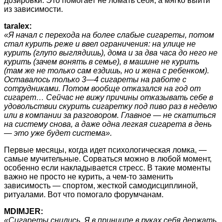
дозировки. Это помогает не ломать себя, а мягко выйти
из зависимости.
taralex:
«Я начал с перехода на более слабые сигареты, потом
стал курить реже и ввел ограничения: на улице не
курить (глупо выглядишь), дома и за два часа до него не
курить (зачем вонять в семье), в машине не курить
(там же не только сам ездишь, но и жена с ребенком).
Оставалось только 3—4 сигареты на работе с
сотрудниками. Потом вообще отказался на год от
сигарет… Сейчас не вижу причины отказывать себе в
удовольствии скурить сигаретку под пиво раз в неделю
или в компании за разговором. Главное — не скатиться
на систему снова, а даже одна легкая сигарета в день
— это уже будет система».
Первые месяцы, когда идет психологическая ломка, —
самые мучительные. Сорваться можно в любой момент,
особенно если накладывается стресс. В такие моменты
важно не просто не курить, а чем-то заменить
зависимость — спортом, жесткой самодисциплиной,
ритуалами. Вот что помогало форумчанам.
MDIMJER:
«Сигареты снились. Я в принципе в руках себя держать