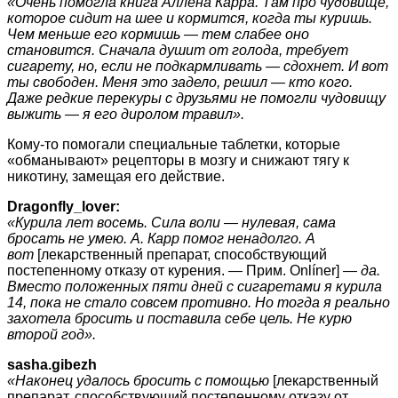
«Очень помогла книга Аллена Карра. Там про чудовище,
которое сидит на шее и кормится, когда ты куришь.
Чем меньше его кормишь — тем слабее оно
становится. Сначала душит от голода, требует
сигарету, но, если не подкармливать — сдохнет. И вот
ты свободен. Меня это задело, решил — кто кого.
Даже редкие перекуры с друзьями не помогли чудовищу
выжить — я его диролом травил».
Кому-то помогали специальные таблетки, которые
«обманывают» рецепторы в мозгу и снижают тягу к
никотину, замещая его действие.
Dragonfly_lover:
«Курила лет восемь. Сила воли — нулевая, сама
бросать не умею. А. Карр помог ненадолго. А
вот
[лекарственный препарат, способствующий
постепенному отказу от курения. — Прим. Onlíner]
— да.
Вместо положенных пяти дней с сигаретами я курила
14, пока не стало совсем противно. Но тогда я реально
захотела бросить и поставила себе цель. Не курю
второй год».
sasha.gibezh
«Наконец удалось бросить с помощью
[лекарственный
препарат, способствующий постепенному отказу от