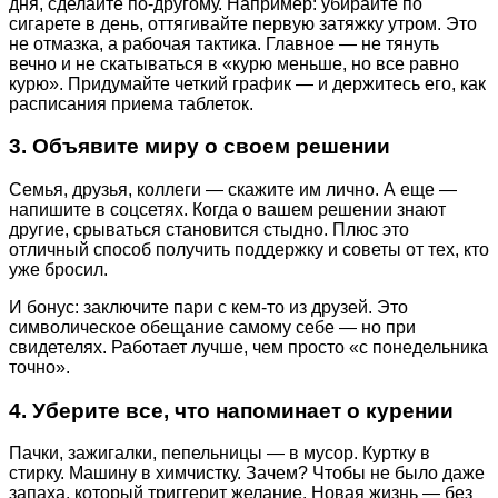
дня, сделайте по-другому. Например: убирайте по
сигарете в день, оттягивайте первую затяжку утром. Это
не отмазка, а рабочая тактика. Главное — не тянуть
вечно и не скатываться в «курю меньше, но все равно
курю». Придумайте четкий график — и держитесь его, как
расписания приема таблеток.
3. Объявите миру о своем решении
Семья, друзья, коллеги — скажите им лично. А еще —
напишите в соцсетях. Когда о вашем решении знают
другие, срываться становится стыдно. Плюс это
отличный способ получить поддержку и советы от тех, кто
уже бросил.
И бонус: заключите пари с кем-то из друзей. Это
символическое обещание самому себе — но при
свидетелях. Работает лучше, чем просто «с понедельника
точно».
4. Уберите все, что напоминает о курении
Пачки, зажигалки, пепельницы — в мусор. Куртку в
стирку. Машину в химчистку. Зачем? Чтобы не было даже
запаха, который триггерит желание. Новая жизнь — без