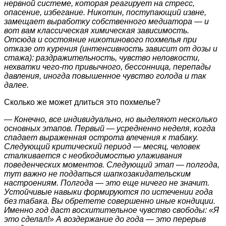
нервной системе, которая реагирует на стресс,
опасение, избегание. Никотин, поступающий извне,
замещает выработку собственного медиатора — и
вот вам классическая химическая зависимость.
Отсюда и состояние никотинового похмелья при
отказе от курения (интенсивность зависит от дозы и
стажа): раздражительность, чувство неловкости,
нехватки чего-то привычного, бессонница, перепады
давления, иногда повышенное чувство голода и так
далее.
Сколько же может длиться это похмелье?
— Конечно, все индивидуально, но выделяют несколько
основных этапов. Первый — усредненно неделя, когда
спадает выраженная острота влечения к табаку.
Следующий критический период — месяц, человек
сталкивается с необходимостью улаживания
поведенческих моментов. Следующий этап — полгода,
тут важно не поддаться шапкозакидательским
настроениям. Полгода — это еще ничего не значит.
Устойчивые навыки формируются по истечении года
без табака. Вы обретете совершенно иные кондиции.
Именно год даст восхитительное чувство свободы: «Я
это сделал!» А воздержание до года — это перерыв