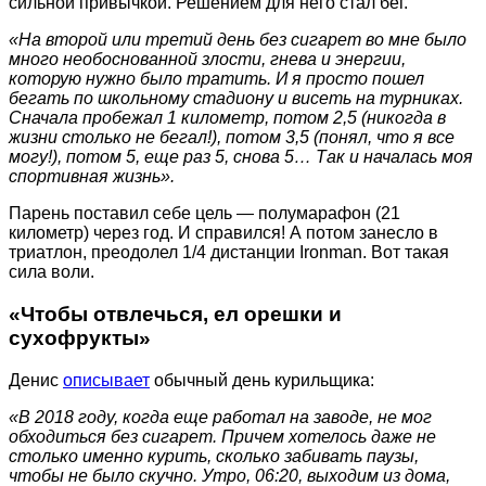
сильной привычкой. Решением для него стал бег.
«На второй или третий день без сигарет во мне было
много необоснованной злости, гнева и энергии,
которую нужно было тратить. И я просто пошел
бегать по школьному стадиону и висеть на турниках.
Сначала пробежал 1 километр, потом 2,5 (никогда в
жизни столько не бегал!), потом 3,5 (понял, что я все
могу!), потом 5, еще раз 5, снова 5… Так и началась моя
спортивная жизнь».
Парень поставил себе цель — полумарафон (21
километр) через год. И справился! А потом занесло в
триатлон, преодолел 1/4 дистанции Ironman. Вот такая
сила воли.
«Чтобы отвлечься, ел орешки и
сухофрукты»
Денис
описывает
обычный день курильщика:
«В 2018 году, когда еще работал на заводе, не мог
обходиться без сигарет. Причем хотелось даже не
столько именно курить, сколько забивать паузы,
чтобы не было скучно. Утро, 06:20, выходим из дома,