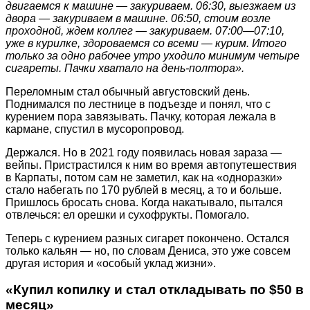
двигаемся к машине — закуриваем. 06:30, выезжаем из
двора — закуриваем в машине. 06:50, стоим возле
проходной, ждем коллег — закуриваем. 07:00—07:10,
уже в курилке, здороваемся со всеми — курим. Итого
только за одно рабочее утро уходило минимум четыре
сигареты. Пачки хватало на день-полтора».
Переломным стал обычный августовский день.
Поднимался по лестнице в подъезде и понял, что с
курением пора завязывать. Пачку, которая лежала в
кармане, спустил в мусоропровод.
Держался. Но в 2021 году появилась новая зараза —
вейпы. Пристрастился к ним во время автопутешествия
в Карпаты, потом сам не заметил, как на «одноразки»
стало набегать по 170 рублей в месяц, а то и больше.
Пришлось бросать снова. Когда накатывало, пытался
отвлечься: ел орешки и сухофрукты. Помогало.
Теперь с курением разных сигарет покончено. Остался
только кальян — но, по словам Дениса, это уже совсем
другая история и «особый уклад жизни».
«Купил копилку и стал откладывать по $50 в
месяц»