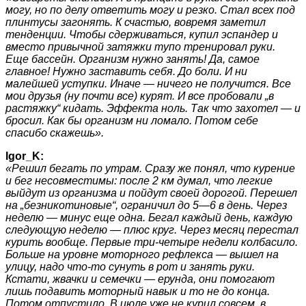
могу, но по делу ответить могу и резко. Стал всех под
плинтусы загонять. К счастью, вовремя заметил
тенденции. Чтобы сдерживаться, купил эспандер и
вместо привычной затяжки тупо тренировал руки.
Еще бассейн. Организм нужно занять! Да, самое
главное! Нужно заставить себя. До боли. И ни
малейшей уступки. Иначе — ничего не получится. Все
мои друзья (ну почти все) курят. И все пробовали „в
растяжку“ кидать. Эффекта ноль. Так что захотел — и
бросил. Как бы организм ни ломало. Потом себе
спасибо скажешь».
Igor_K:
«Решил бегать по утрам. Сразу же понял, что курение
и бег несовместимы: после 2 км думал, что легкие
выйдут из организма и пойдут своей дорогой. Перешел
на „безникотиновые“, ограничил до 5—6 в день. Через
неделю — минус еще одна. Бегал каждый день, каждую
следующую неделю — плюс круг. Через месяц перестал
курить вообще. Первые три-четыре недели колбасило.
Больше на уровне моторного рефлекса — вышел на
улицу, надо что-то сунуть в рот и занять руки.
Кстати, жвачки и семечки — ерунда, они помогают
лишь подавить моторный навык и то не до конца.
Потом отпустило. В июле уже не курил совсем, в