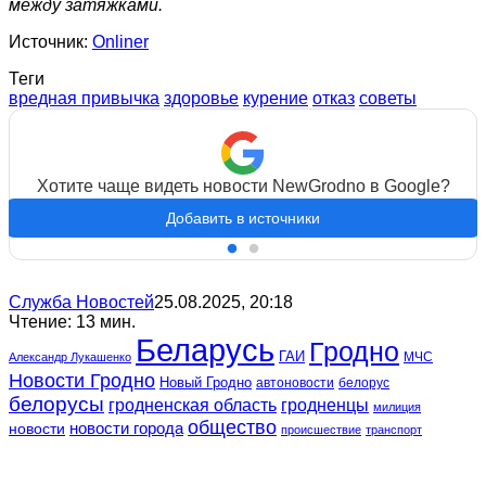
между затяжками.
Источник:
Onliner
Теги
вредная привычка
здоровье
курение
отказ
советы
Хотите чаще видеть новости NewGrodno в Google?
Добавить в источники
Служба Новостей
25.08.2025, 20:18
Чтение: 13 мин.
Беларусь
Гродно
ГАИ
МЧС
Александр Лукашенко
Новости Гродно
Новый Гродно
автоновости
белорус
белорусы
гродненская область
гродненцы
милиция
общество
новости
новости города
происшествие
транспорт