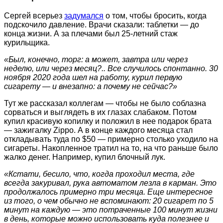
Сергей всерьез
задумался
о том, чтобы бросить, когда
подскочило давление. Врачи сказали: таблетки — до
конца жизни. А за плечами был 25-летний стаж
курильщика.
«Был, конечно, торг: а может, завтра или через
неделю, или через месяц?.. Все случилось спонтанно. 30
ноября 2020 года шел на работу, курил первую
сигарету — и внезапно: а почему не сейчас?»
Тут же рассказал коллегам — чтобы не было соблазна
сорваться и выглядеть в их глазах слабаком. Потом
купил красивую копилку и положил в нее подарок брата
— зажигалку Zippo. А в конце каждого месяца стал
откладывать туда по $50 — примерно столько уходило на
сигареты. Накопленное тратил на то, на что раньше было
жалко денег. Например, купил блочный лук.
«Кстати, бесило, что, когда проходил места, где
всегда закуривал, рука автоматом лезла в карман. Это
продолжалось примерно три месяца. Еще интересное
из того, о чем обычно не вспоминают: 20 сигарет по 5
минут на каждую — это потраченные 100 минут жизни
в день, которые можно использовать куда полезнее и