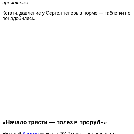
приятнее».
Кстати, давление у Сергея теперь в норме — таблетки не
понадобились.
«Начало трясти — полез в прорубь»
Николай
бросил
курить в 2012 году — и сделал это