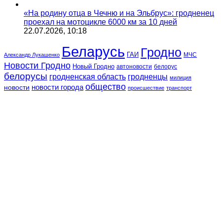
«На родину отца в Чечню и на Эльбрус»: гродненец
проехал на мотоцикле 6000 км за 10 дней
22.07.2026, 10:18
Беларусь
Гродно
ГАИ
МЧС
Александр Лукашенко
Новости Гродно
Новый Гродно
автоновости
белорус
белорусы
гродненская область
гродненцы
милиция
общество
новости
новости города
происшествие
транспорт