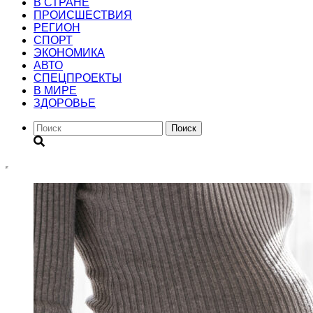
В СТРАНЕ
ПРОИСШЕСТВИЯ
РЕГИОН
CПОРТ
ЭКОНОМИКА
АВТО
СПЕЦПРОЕКТЫ
В МИРЕ
ЗДОРОВЬЕ
Поиск