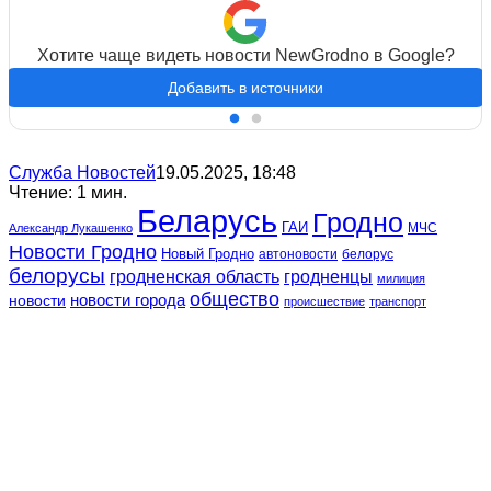
Хотите чаще видеть новости NewGrodno в Google?
Добавить в источники
Служба Новостей
19.05.2025, 18:48
Чтение: 1 мин.
Беларусь
Гродно
ГАИ
МЧС
Александр Лукашенко
Новости Гродно
Новый Гродно
автоновости
белорус
белорусы
гродненская область
гродненцы
милиция
общество
новости
новости города
происшествие
транспорт