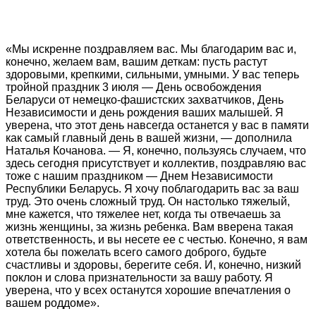
«Мы искренне поздравляем вас. Мы благодарим вас и,
конечно, желаем вам, вашим деткам: пусть растут
здоровыми, крепкими, сильными, умными. У вас теперь
тройной праздник 3 июля — День освобождения
Беларуси от немецко-фашистских захватчиков, День
Независимости и день рождения ваших малышей. Я
уверена, что этот день навсегда останется у вас в памяти
как самый главный день в вашей жизни, — дополнила
Наталья Кочанова. — Я, конечно, пользуясь случаем, что
здесь сегодня присутствует и коллектив, поздравляю вас
тоже с нашим праздником — Днем Независимости
Республики Беларусь. Я хочу поблагодарить вас за ваш
труд. Это очень сложный труд. Он настолько тяжелый,
мне кажется, что тяжелее нет, когда ты отвечаешь за
жизнь женщины, за жизнь ребенка. Вам вверена такая
ответственность, и вы несете ее с честью. Конечно, я вам
хотела бы пожелать всего самого доброго, будьте
счастливы и здоровы, берегите себя. И, конечно, низкий
поклон и слова признательности за вашу работу. Я
уверена, что у всех останутся хорошие впечатления о
вашем роддоме».