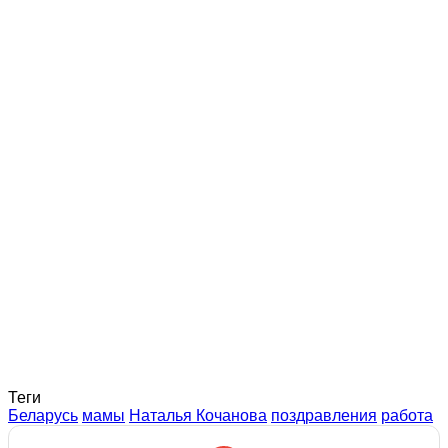
Теги
Беларусь
мамы
Наталья Кочанова
поздравления
работа