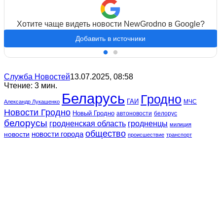
Хотите чаще видеть новости NewGrodno в Google?
Добавить в источники
Служба Новостей
13.07.2025, 08:58
Чтение: 3 мин.
Беларусь
Гродно
ГАИ
МЧС
Александр Лукашенко
Новости Гродно
Новый Гродно
автоновости
белорус
белорусы
гродненская область
гродненцы
милиция
общество
новости
новости города
происшествие
транспорт