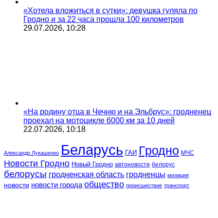
«Хотела вложиться в сутки»: девушка гуляла по
Гродно и за 22 часа прошла 100 километров
29.07.2026, 10:28
«На родину отца в Чечню и на Эльбрус»: гродненец
проехал на мотоцикле 6000 км за 10 дней
22.07.2026, 10:18
Беларусь
Гродно
ГАИ
МЧС
Александр Лукашенко
Новости Гродно
Новый Гродно
автоновости
белорус
белорусы
гродненская область
гродненцы
милиция
общество
новости
новости города
происшествие
транспорт