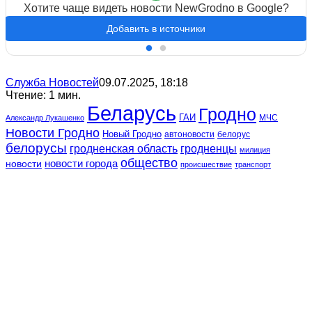
Хотите чаще видеть новости NewGrodno в Google?
Добавить в источники
Служба Новостей
09.07.2025, 18:18
Чтение: 1 мин.
Беларусь
Гродно
ГАИ
МЧС
Александр Лукашенко
Новости Гродно
Новый Гродно
автоновости
белорус
белорусы
гродненская область
гродненцы
милиция
общество
новости
новости города
происшествие
транспорт