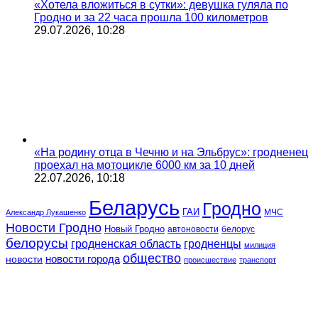
«Хотела вложиться в сутки»: девушка гуляла по
Гродно и за 22 часа прошла 100 километров
29.07.2026, 10:28
«На родину отца в Чечню и на Эльбрус»: гродненец
проехал на мотоцикле 6000 км за 10 дней
22.07.2026, 10:18
Беларусь
Гродно
ГАИ
МЧС
Александр Лукашенко
Новости Гродно
Новый Гродно
автоновости
белорус
белорусы
гродненская область
гродненцы
милиция
общество
новости
новости города
происшествие
транспорт